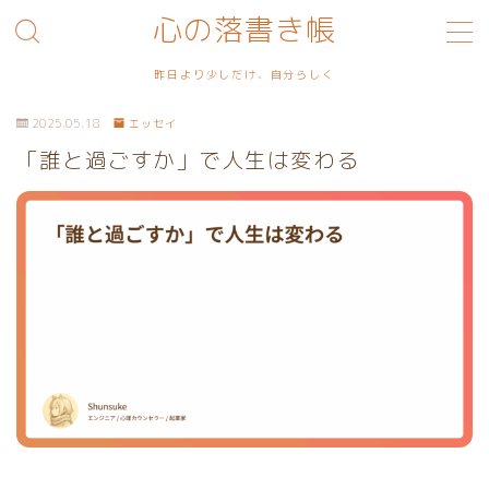
心の落書き帳
MENU
昨日より少しだけ、自分らしく
2025.05.18
エッセイ
利用規約／特定商取引法に基づく表記
「誰と過ごすか」で人生は変わる
プライバシーポリシー
お問い合わせ