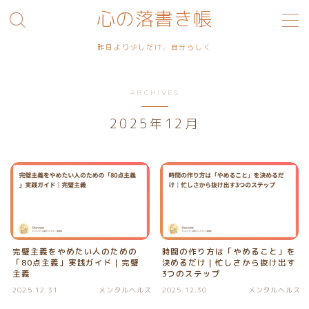
心の落書き帳
MENU
昨日より少しだけ、自分らしく
ARCHIVES
利用規約／特定商取引法に基づく表記
2025年12月
プライバシーポリシー
お問い合わせ
完璧主義をやめたい人のための
時間の作り方は「やめること」を
「80点主義」実践ガイド｜完璧
決めるだけ｜忙しさから抜け出す
主義
3つのステップ
2025.12.31
メンタルヘルス
2025.12.30
メンタルヘルス