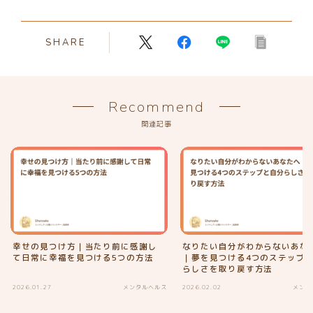
SHARE
Recommend
関連記事
幸せの見つけ方｜当たり前に感謝し
なりたい自分がわからないあな
て日常に幸福を見つける5つの方法
｜夢を見つける4つのステップ
らしさを取り戻す方法
2026.01.27
メンタルヘルス
2026.02.02
メンタ