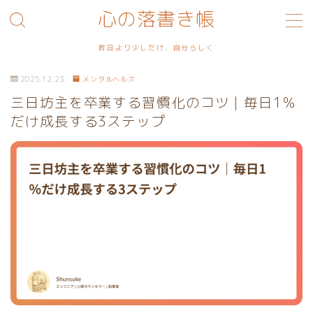
心の落書き帳
MENU
昨日より少しだけ、自分らしく
2025.12.23
メンタルヘルス
利用規約／特定商取引法に基づく表記
三日坊主を卒業する習慣化のコツ｜毎日1％
だけ成長する3ステップ
プライバシーポリシー
お問い合わせ