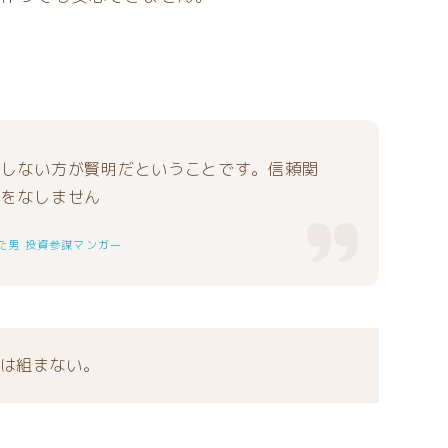
をしない方が賢明だということです。信頼関
味をなしません
た男 投資参謀マンガー
は組まない。