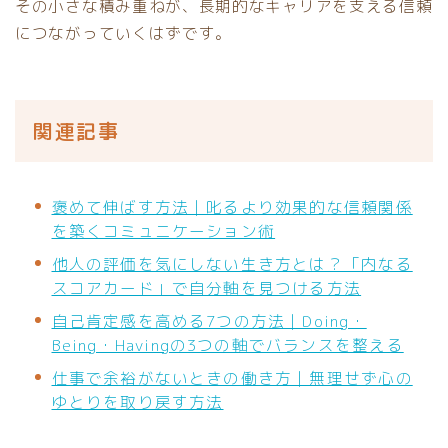
その小さな積み重ねが、長期的なキャリアを支える信頼
につながっていくはずです。
関連記事
褒めて伸ばす方法｜叱るより効果的な信頼関係
を築くコミュニケーション術
他人の評価を気にしない生き方とは？「内なる
スコアカード」で自分軸を見つける方法
自己肯定感を高める7つの方法｜Doing・
Being・Havingの3つの軸でバランスを整える
仕事で余裕がないときの働き方｜無理せず心の
ゆとりを取り戻す方法