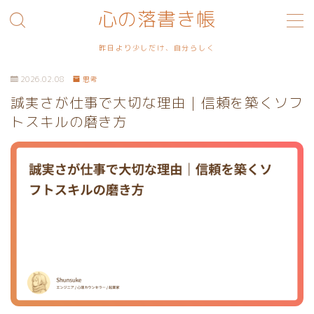
心の落書き帳
MENU
昨日より少しだけ、自分らしく
2026.02.08
思考
利用規約／特定商取引法に基づく表記
誠実さが仕事で大切な理由｜信頼を築くソフ
トスキルの磨き方
プライバシーポリシー
お問い合わせ