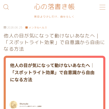
心の落書き帳
MENU
昨日より少しだけ、自分らしく
2026.06.25
メンタルヘルス
利用規約／特定商取引法に基づく表記
他人の目が気になって動けないあなたへ｜
「スポットライト効果」で自意識から自由に
プライバシーポリシー
なる方法
お問い合わせ