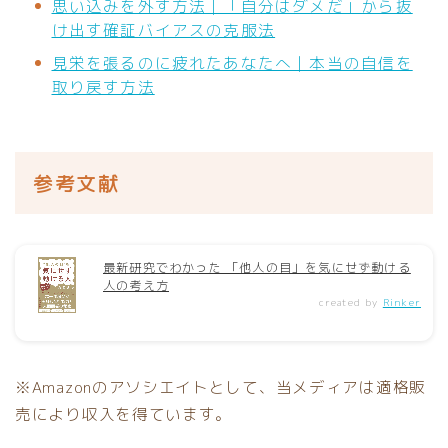
思い込みを外す方法｜「自分はダメだ」から抜
け出す確証バイアスの克服法
見栄を張るのに疲れたあなたへ｜本当の自信を
取り戻す方法
参考文献
最新研究でわかった 「他人の目」を気にせず動ける
人の考え方
created by
Rinker
※Amazonのアソシエイトとして、当メディアは適格販
売により収入を得ています。