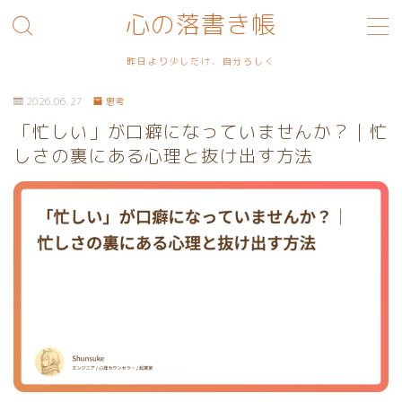
心の落書き帳
MENU
昨日より少しだけ、自分らしく
2026.06.27
思考
利用規約／特定商取引法に基づく表記
「忙しい」が口癖になっていませんか？｜忙
しさの裏にある心理と抜け出す方法
プライバシーポリシー
お問い合わせ