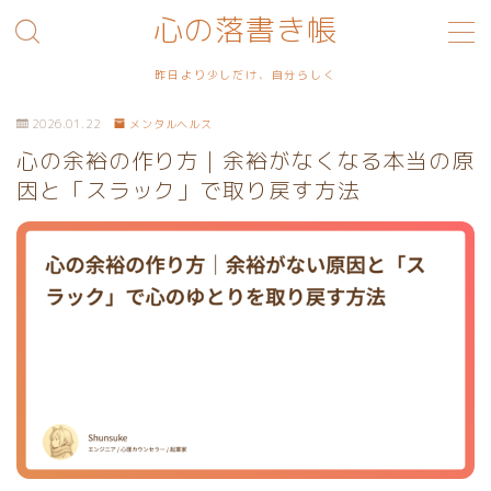
心の落書き帳
MENU
昨日より少しだけ、自分らしく
2026.01.22
メンタルヘルス
利用規約／特定商取引法に基づく表記
心の余裕の作り方｜余裕がなくなる本当の原
因と「スラック」で取り戻す方法
プライバシーポリシー
お問い合わせ