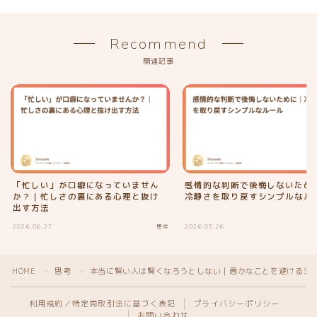
Recommend
関連記事
「忙しい」が口癖になっていません
感情的な判断で後悔しないため
か？｜忙しさの裏にある心理と抜け
冷静さを取り戻すシンプルなル
出す方法
2026.06.27
思考
2026.03.26
HOME
思考
本当に賢い人は賢くなろうとしない｜愚かなことを避けるシ
＞
＞
利用規約／特定商取引法に基づく表記
プライバシーポリシー
お問い合わせ