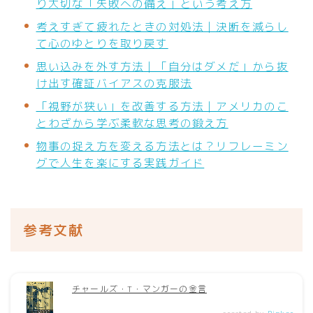
り大切な「失敗への備え」という考え方
考えすぎて疲れたときの対処法｜決断を減らし
て心のゆとりを取り戻す
思い込みを外す方法｜「自分はダメだ」から抜
け出す確証バイアスの克服法
「視野が狭い」を改善する方法｜アメリカのこ
とわざから学ぶ柔軟な思考の鍛え方
物事の捉え方を変える方法とは？リフレーミン
グで人生を楽にする実践ガイド
参考文献
チャールズ・T・マンガーの金言
created by
Rinker