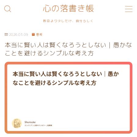
心の落書き帳
MENU
昨日より少しだけ、自分らしく
2026.03.09
思考
利用規約／特定商取引法に基づく表記
本当に賢い人は賢くなろうとしない｜愚かな
ことを避けるシンプルな考え方
プライバシーポリシー
お問い合わせ