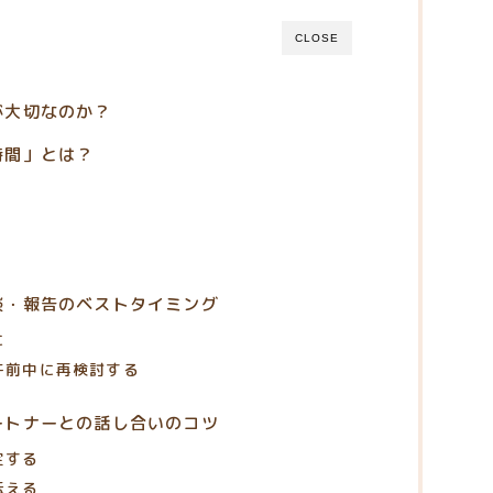
CLOSE
が大切なのか？
時間」とは？
談・報告のベストタイミング
に
午前中に再検討する
ートナーとの話し合いのコツ
定する
伝える