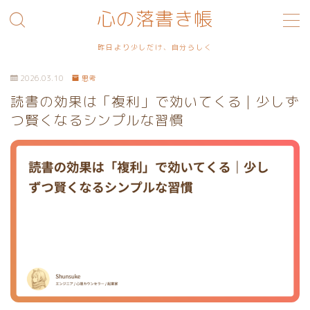
心の落書き帳
MENU
昨日より少しだけ、自分らしく
2026.03.10
思考
利用規約／特定商取引法に基づく表記
読書の効果は「複利」で効いてくる｜少しず
つ賢くなるシンプルな習慣
プライバシーポリシー
お問い合わせ