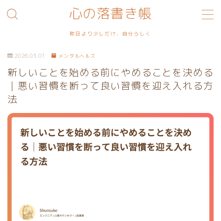
心の落書き帳
MENU
昨日より少しだけ、自分らしく
2026.03.01
メンタルヘルス
利用規約／特定商取引法に基づく表記
新しいことを始める前にやめることを決める
｜悪い習慣を断って良い習慣を迎え入れる方
プライバシーポリシー
法
お問い合わせ