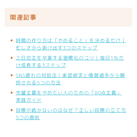
関連記事
時間の作り方は「やめること」を決めるだけ｜
忙しさから抜け出す3つのステップ
三日坊主を卒業する習慣化のコツ｜毎日1％だ
け成長する3ステップ
SNS疲れの対処法｜承認欲求と情報過多から解
放される5つの方法
完璧主義をやめたい人のための「80点主義」
実践ガイド
目標が続かないのはなぜ？正しい目標の立て方
5つの原則