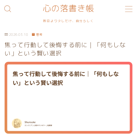
心の落書き帳
MENU
昨日より少しだけ、自分らしく
2026.03.18
思考
利用規約／特定商取引法に基づく表記
焦って行動して後悔する前に｜「何もしな
い」という賢い選択
プライバシーポリシー
お問い合わせ