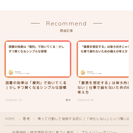
Recommend
関連記事
読書の効果は「複利」で効いてくる
「最悪を想定する」は後ろ向き
｜少しずつ賢くなるシンプルな習慣
ない｜仕事で崩れないための備
考え方
2026.03.10
思考
2026.05.03
HOME
思考
焦って行動して後悔する前に｜「何もしない」という賢い選
＞
＞
利用規約／特定商取引法に基づく表記
プライバシーポリシー